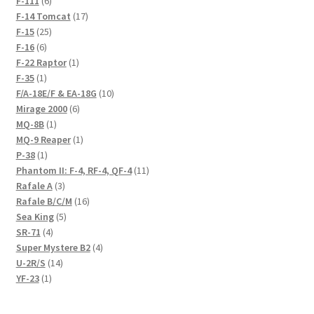
F-111
6
products
17
F-14 Tomcat
17
25
products
F-15
25
6
products
F-16
6
products
1
F-22 Raptor
1
1
product
F-35
1
product
10
F/A-18E/F & EA-18G
10
6
products
Mirage 2000
6
1
products
MQ-8B
1
product
1
MQ-9 Reaper
1
1
product
P-38
1
product
11
Phantom II: F-4, RF-4, QF-4
11
3
products
Rafale A
3
products
16
Rafale B/C/M
16
5
products
Sea King
5
4
products
SR-71
4
products
4
Super Mystere B2
4
14
products
U-2R/S
14
1
products
YF-23
1
product