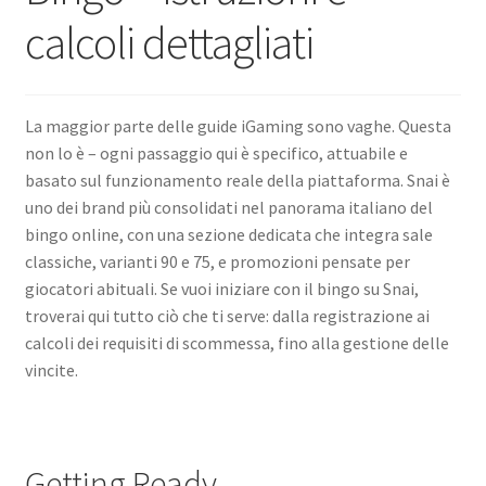
calcoli dettagliati
Straightening warped resin parts
Expand
Modellers gallery
La maggior parte delle guide iGaming sono vaghe. Questa
child
non lo è – ogni passaggio qui è specifico, attuabile e
menu
basato sul funzionamento reale della piattaforma. Snai è
uno dei brand più consolidati nel panorama italiano del
bingo online, con una sezione dedicata che integra sale
classiche, varianti 90 e 75, e promozioni pensate per
giocatori abituali. Se vuoi iniziare con il bingo su Snai,
troverai qui tutto ciò che ti serve: dalla registrazione ai
calcoli dei requisiti di scommessa, fino alla gestione delle
vincite.
Getting Ready