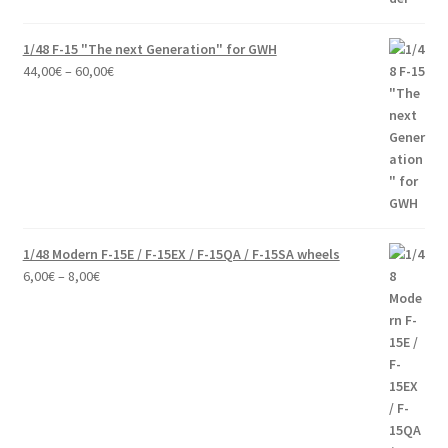
1/48 F-15 "The next Generation" for GWH
Price
44,00
€
–
60,00
€
range:
44,00€
through
60,00€
1/48 Modern F-15E / F-15EX / F-15QA / F-15SA wheels
Price
6,00
€
–
8,00
€
range:
6,00€
through
8,00€