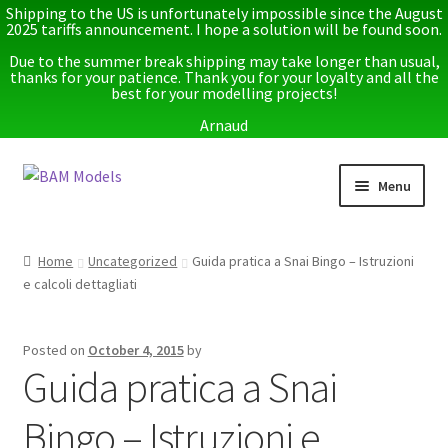
Shipping to the US is unfortunately impossible since the August
2025 tariffs announcement. I hope a solution will be found soon.
Due to the summer break shipping may take longer than usual,
thanks for your patience. Thank you for your loyalty and all the
best for your modelling projects!
Arnaud
Skip
Skip
Menu
to
to
navigation
content
Home
Home
Uncategorized
Guida pratica a Snai Bingo – Istruzioni
e calcoli dettagliati
Latest releases
Expand
Instructions
Posted on
October 4, 2015
by
child
Guida pratica a Snai
menu
Expand
More info
child
Bingo – Istruzioni e
menu
My account