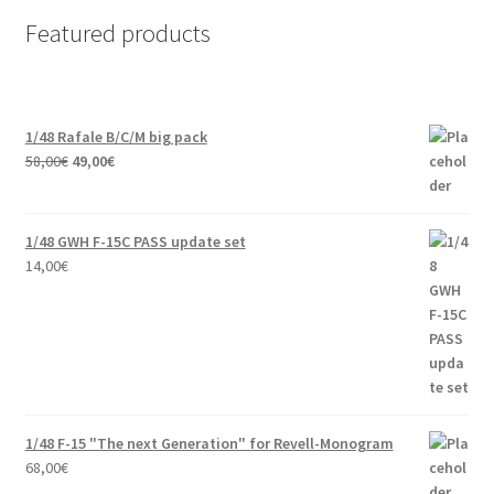
Featured products
1/48 Rafale B/C/M big pack
Original
Current
58,00
€
49,00
€
price
price
was:
is:
58,00€.
49,00€.
1/48 GWH F-15C PASS update set
14,00
€
1/48 F-15 "The next Generation" for Revell-Monogram
68,00
€