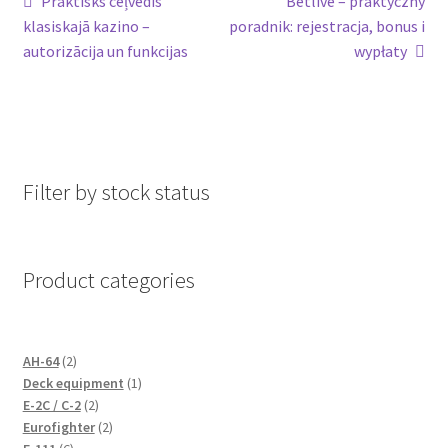
Post
Previous
Next
Praktisks ceļvedis
Betlive – praktyczny
post:
post:
klasiskajā kazino –
poradnik: rejestracja, bonus i
navigation
autorizācija un funkcijas
wypłaty
Filter by stock status
Product categories
2
AH-64
2
products
1
Deck equipment
1
2
product
E-2C / C-2
2
products
2
Eurofighter
2
6
products