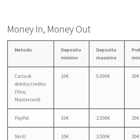
Money In, Money Out
Metodo
Deposito
Deposito
Pre
minimo
massimo
mi
Carta di
10€
5.000€
20€
debito/credito
(Visa,
Mastercard)
PayPal
10€
2.500€
20€
Skrill
10€
2.500€
20€