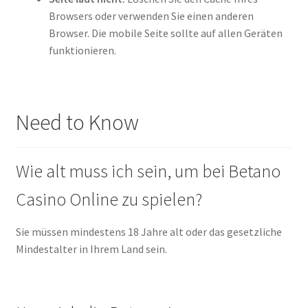
Browsers oder verwenden Sie einen anderen
Browser. Die mobile Seite sollte auf allen Geräten
funktionieren.
Need to Know
Wie alt muss ich sein, um bei Betano
Casino Online zu spielen?
Sie müssen mindestens 18 Jahre alt oder das gesetzliche
Mindestalter in Ihrem Land sein.