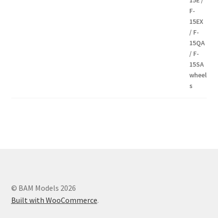
8,00€
Modern communication systems connect people across the world
in real time, but the complexity behind phone numbers, country
codes, and mobile operators is often overlooked. For many users,
understanding these elements can help improve communication
and reduce confusion when dealing with international contacts. e-
MobileTracker is a platform designed to provide clear and
© BAM Models 2026
structured information about these topics, making
Built with WooCommerce
.
telecommunications data more accessible to everyone. One of the
key advantages of the platform is its straightforward design. The