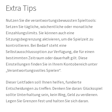
Extra Tips
Nutzen Sie die verantwortungsbewussten Spieltools:
Setzen Sie tägliche, wöchentliche oder monatliche
Einzahlungslimits. Sie können auch eine
Sitzungsbegrenzung aktivieren, um die Spielzeit zu
kontrollieren. Bei Bedarf steht eine
Selbstausschlussoption zur Verfügung, die für einen
bestimmten Zeitraum oder dauerhaft gilt. Diese
Einstellungen finden Sie in Ihrem Kontobereich unter
„Verantwortungsvolles Spielen“.
Dieser Leitfaden soll Ihnen helfen, fundierte
Entscheidungen zu treffen. Denken Sie daran: Glücksspiel
sollte Unterhaltung sein, kein Weg, Geld zu verdienen.
Legen Sie Grenzen fest und halten Sie sich daran.