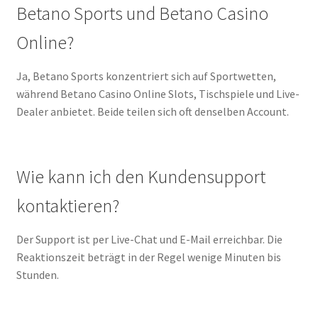
Betano Sports und Betano Casino
Online?
Ja, Betano Sports konzentriert sich auf Sportwetten,
während Betano Casino Online Slots, Tischspiele und Live-
Dealer anbietet. Beide teilen sich oft denselben Account.
Wie kann ich den Kundensupport
kontaktieren?
Der Support ist per Live-Chat und E-Mail erreichbar. Die
Reaktionszeit beträgt in der Regel wenige Minuten bis
Stunden.