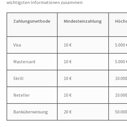
wichtigsten Informationen zusammen:
Zahlungsmethode
Mindesteinzahlung
Höchs
Visa
10 €
5.000 
Mastercard
10 €
5.000 
Skrill
10 €
10.000
Neteller
10 €
10.000
Banküberweisung
20 €
50.000