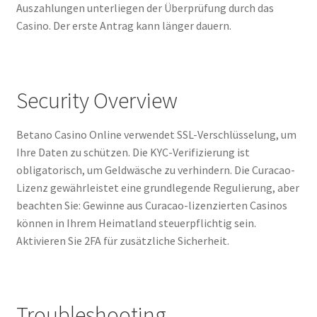
Auszahlungen unterliegen der Überprüfung durch das
Casino. Der erste Antrag kann länger dauern.
Security Overview
Betano Casino Online verwendet SSL-Verschlüsselung, um
Ihre Daten zu schützen. Die KYC-Verifizierung ist
obligatorisch, um Geldwäsche zu verhindern. Die Curacao-
Lizenz gewährleistet eine grundlegende Regulierung, aber
beachten Sie: Gewinne aus Curacao-lizenzierten Casinos
können in Ihrem Heimatland steuerpflichtig sein.
Aktivieren Sie 2FA für zusätzliche Sicherheit.
Troubleshooting