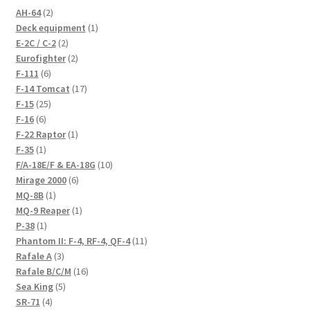
2
AH-64
2
products
1
Deck equipment
1
2
product
E-2C / C-2
2
products
2
Eurofighter
2
6
products
F-111
6
products
17
F-14 Tomcat
17
25
products
F-15
25
6
products
F-16
6
products
1
F-22 Raptor
1
1
product
F-35
1
product
10
F/A-18E/F & EA-18G
10
6
products
Mirage 2000
6
1
products
MQ-8B
1
product
1
MQ-9 Reaper
1
1
product
P-38
1
product
11
Phantom II: F-4, RF-4, QF-4
11
3
products
Rafale A
3
products
16
Rafale B/C/M
16
5
products
Sea King
5
4
products
SR-71
4