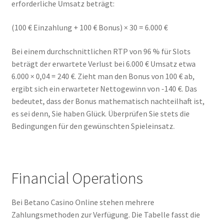
erforderliche Umsatz beträgt:
(100 € Einzahlung + 100 € Bonus) × 30 = 6.000 €
Bei einem durchschnittlichen RTP von 96 % für Slots
beträgt der erwartete Verlust bei 6.000 € Umsatz etwa
6.000 × 0,04 = 240 €. Zieht man den Bonus von 100 € ab,
ergibt sich ein erwarteter Nettogewinn von -140 €. Das
bedeutet, dass der Bonus mathematisch nachteilhaft ist,
es sei denn, Sie haben Glück. Überprüfen Sie stets die
Bedingungen für den gewünschten Spieleinsatz.
Financial Operations
Bei Betano Casino Online stehen mehrere
Zahlungsmethoden zur Verfügung. Die Tabelle fasst die