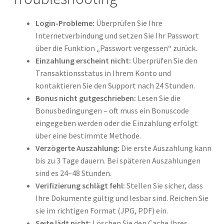
Login-Probleme:
Überprüfen Sie Ihre
Internetverbindung und setzen Sie Ihr Passwort
über die Funktion „Passwort vergessen“ zurück.
Einzahlung erscheint nicht:
Überprüfen Sie den
Transaktionsstatus in Ihrem Konto und
kontaktieren Sie den Support nach 24 Stunden.
Bonus nicht gutgeschrieben:
Lesen Sie die
Bonusbedingungen – oft muss ein Bonuscode
eingegeben werden oder die Einzahlung erfolgt
über eine bestimmte Methode.
Verzögerte Auszahlung:
Die erste Auszahlung kann
bis zu 3 Tage dauern. Bei späteren Auszahlungen
sind es 24–48 Stunden.
Verifizierung schlägt fehl:
Stellen Sie sicher, dass
Ihre Dokumente gültig und lesbar sind. Reichen Sie
sie im richtigen Format (JPG, PDF) ein.
Seite lädt nicht:
Löschen Sie den Cache Ihres