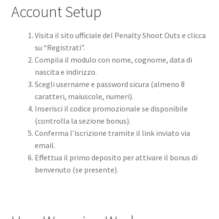
Account Setup
Visita il sito ufficiale del Penalty Shoot Outs e clicca
su “Registrati”.
Compila il modulo con nome, cognome, data di
nascita e indirizzo.
Scegli username e password sicura (almeno 8
caratteri, maiuscole, numeri).
Inserisci il codice promozionale se disponibile
(controlla la sezione bonus).
Conferma l’iscrizione tramite il link inviato via
email.
Effettua il primo deposito per attivare il bonus di
benvenuto (se presente).