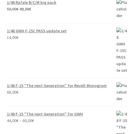
1/48 Rafale B/C/M big pack
Original
Current
58,00
€
49,00
€
price
price
was:
is:
58,00€.
49,00€.
1/48 GWH F-15C PASS update set
14,00
€
1/48 F-15 "The next Generation" for Revell-Monogram
68,00
€
1/48 F-15 "The next Generation" for GWH
Price
44,00
€
–
60,00
€
range:
44,00€