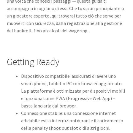
una volta che conosci i passaggi — questa guida ti
accompagna in ognuno di essi. Che tu sia un principiante o
un giocatore esperto, qui troverai tutto ciò che serve per
muoverti con sicurezza, dalla registrazione alla gestione
del bankroll, fino ai calcoli del wagering.
Getting Ready
Dispositivo compatibile: assicurati di avere uno
smartphone, tablet o PC con browser aggiornato.
La piattaforma è ottimizzata per dispositivi mobili
e funziona come PWA (Progressive Web App) –
basta lanciarla dal browser.
Connessione stabile: una connessione internet
affidabile evita interruzioni durante il caricamento
della penalty shoot out slot o di altri giochi.