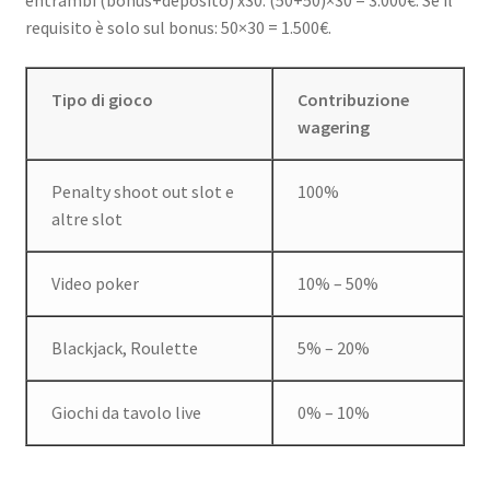
entrambi (bonus+deposito) x30: (50+50)×30 = 3.000€. Se il
requisito è solo sul bonus: 50×30 = 1.500€.
Tipo di gioco
Contribuzione
wagering
Penalty shoot out slot e
100%
altre slot
Video poker
10% – 50%
Blackjack, Roulette
5% – 20%
Giochi da tavolo live
0% – 10%