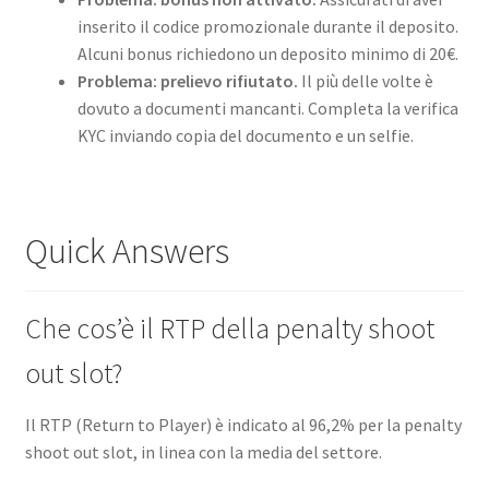
inserito il codice promozionale durante il deposito.
Alcuni bonus richiedono un deposito minimo di 20€.
Problema: prelievo rifiutato.
Il più delle volte è
dovuto a documenti mancanti. Completa la verifica
KYC inviando copia del documento e un selfie.
Quick Answers
Che cos’è il RTP della penalty shoot
out slot?
Il RTP (Return to Player) è indicato al 96,2% per la penalty
shoot out slot, in linea con la media del settore.