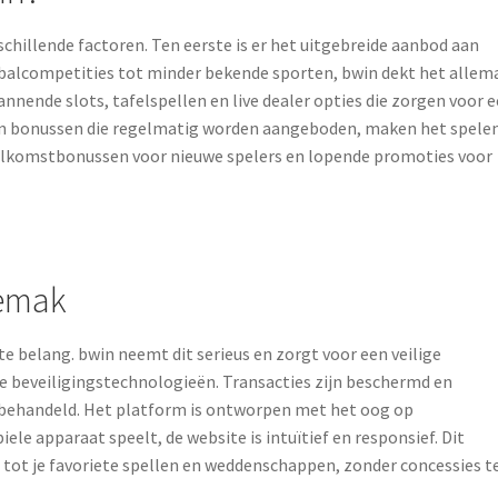
schillende factoren. Ten eerste is er het uitgebreide aanbod aan
alcompetities tot minder bekende sporten, bwin dekt het allema
nnende slots, tafelspellen en live dealer opties die zorgen voor 
en bonussen die regelmatig worden aangeboden, maken het spelen
welkomstbonussen voor nieuwe spelers en lopende promoties voor
gemak
ste belang. bwin neemt dit serieus en zorgt voor een veilige
 beveiligingstechnologieën. Transacties zijn beschermd en
 behandeld. Het platform is ontworpen met het oog op
ele apparaat speelt, de website is intuïtief en responsief. Dit
t tot je favoriete spellen en weddenschappen, zonder concessies t