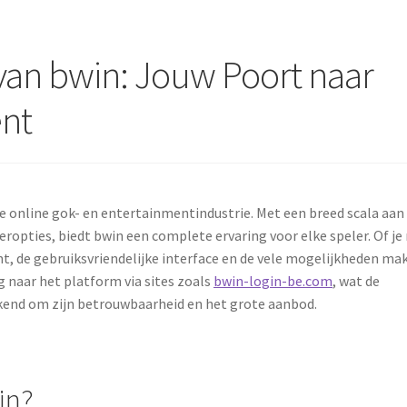
van bwin: Jouw Poort naar
ent
e online gok- en entertainmentindustrie. Met een breed scala aan
opties, biedt bwin een complete ervaring voor elke speler. Of je
t, de gebruiksvriendelijke interface en de vele mogelijkheden ma
g naar het platform via sites zoals
bwin-login-be.com
, wat de
ekend om zijn betrouwbaarheid en het grote aanbod.
in?