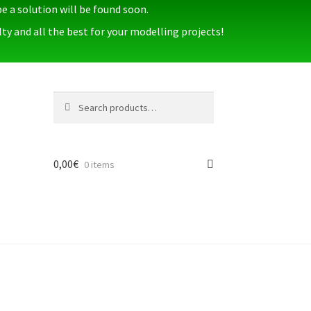
e a solution will be found soon.
y and all the best for your modelling projects!
Search
Search
for:
0,00
€
0 items