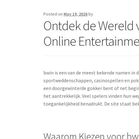
Posted on
May 19, 2026
by
Ontdek de Wereld 
Online Entertainm
bwin is een van de meest bekende namen in d
sportweddenschappen, casinospellen en poker
een doorgewinterde gokker bent of net begin
het aantrekkelijk. Veel spelers vinden hun we
toegankelijkheid benadrukt. De site staat b
Waarom Kiezen voor bw