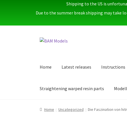
Shipping to the US is unfortuna
Due to the summer break shipping may take long
Skip
Skip
to
to
navigation
content
Home
Latest releases
Instructions
Straightening warped resin parts
Modell
Home
Uncategorized
Die Faszination von hit