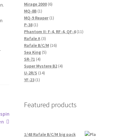
6
products
Mirage 2000
6
n.
1
products
MQ-8B
1
product
1
MQ-9 Reaper
1
en
1
product
P-38
1
product
11
Phantom II: F-4, RF-4, QF-4
11
3
products
Rafale A
3
products
16
Rafale B/C/M
16
r
5
products
Sea King
5
4
products
SR-71
4
products
4
Super Mystere B2
4
14
products
U-2R/S
14
1
products
YF-23
1
product
Featured products
nspin
en
1/48 Rafale B/C/M big pack