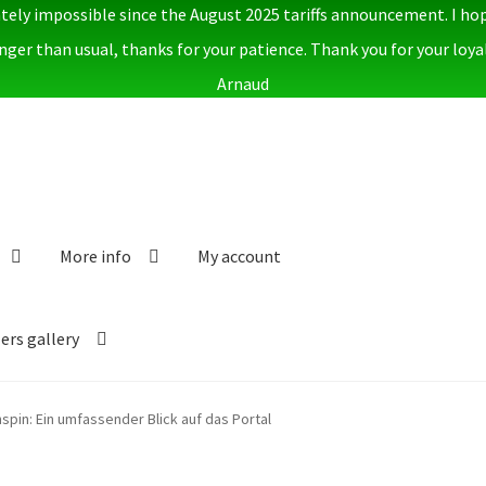
tely impossible since the August 2025 tariffs announcement. I hop
er than usual, thanks for your patience. Thank you for your loyalt
Arnaud
More info
My account
ers gallery
nspin: Ein umfassender Blick auf das Portal