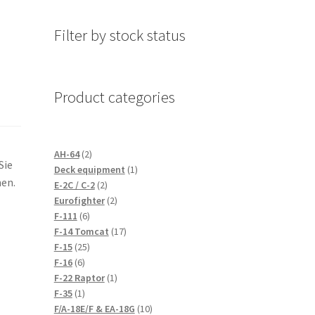
Filter by stock status
Product categories
2
AH-64
2
Sie
products
1
Deck equipment
1
en.
2
product
E-2C / C-2
2
products
2
Eurofighter
2
6
products
F-111
6
products
17
F-14 Tomcat
17
25
products
F-15
25
6
products
F-16
6
products
1
F-22 Raptor
1
1
product
F-35
1
product
10
F/A-18E/F & EA-18G
10