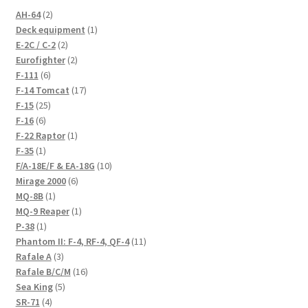
2
AH-64
2
products
1
Deck equipment
1
2
product
E-2C / C-2
2
products
2
Eurofighter
2
6
products
F-111
6
products
17
F-14 Tomcat
17
25
products
F-15
25
6
products
F-16
6
products
1
F-22 Raptor
1
1
product
F-35
1
product
10
F/A-18E/F & EA-18G
10
6
products
Mirage 2000
6
1
products
MQ-8B
1
product
1
MQ-9 Reaper
1
1
product
P-38
1
product
11
Phantom II: F-4, RF-4, QF-4
11
3
products
Rafale A
3
products
16
Rafale B/C/M
16
5
products
Sea King
5
4
products
SR-71
4