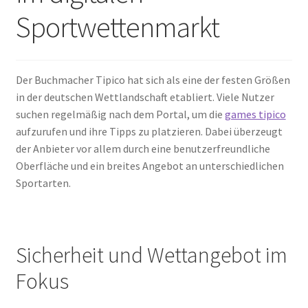
Sportwettenmarkt
Straightening warped resin parts
Expand
Modellers gallery
Der Buchmacher Tipico hat sich als eine der festen Größen
child
in der deutschen Wettlandschaft etabliert. Viele Nutzer
menu
suchen regelmäßig nach dem Portal, um die
games tipico
aufzurufen und ihre Tipps zu platzieren. Dabei überzeugt
der Anbieter vor allem durch eine benutzerfreundliche
Oberfläche und ein breites Angebot an unterschiedlichen
Sportarten.
Sicherheit und Wettangebot im
Fokus