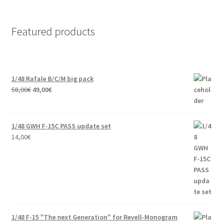
product
Featured products
1/48 Rafale B/C/M big pack
Original
Current
58,00
€
49,00
€
price
price
was:
is:
58,00€.
49,00€.
1/48 GWH F-15C PASS update set
14,00
€
1/48 F-15 "The next Generation" for Revell-Monogram