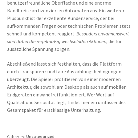
benutzerfreundliche Oberfläche und eine enorme
Bandbreite an lizenzierten Automaten aus. Ein weiterer
Pluspunkt ist der exzellente Kundenservice, der bei
aufkommenden Fragen oder technischen Problemen stets
schnell und kompetent reagiert.
Besonders erwähnenswert
sind dabei die regelmäßig wechselnden Aktionen
, die für
zusätzliche Spannung sorgen.
Abschließend lässt sich festhalten, dass die Plattform
durch Transparenz und faire Auszahlungsbedingungen
überzeugt. Die Spieler profitieren von einer modernen
Architektur, die sowohl am Desktop als auch auf mobilen
Endgeräten einwandfrei funktioniert. Wer Wert auf
Qualität und Seriosität legt, findet hier ein umfassendes
Gesamtpaket für erstklassige Unterhaltung.
Category:
Uncategorized