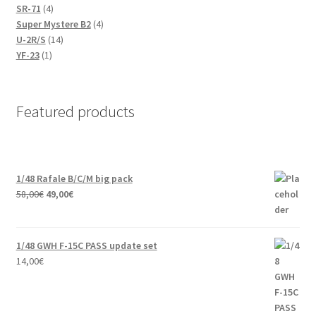
4
products
SR-71
4
products
4
Super Mystere B2
4
14
products
U-2R/S
14
1
products
YF-23
1
product
Featured products
1/48 Rafale B/C/M big pack
Original
Current
58,00
€
49,00
€
price
price
was:
is:
58,00€.
49,00€.
1/48 GWH F-15C PASS update set
14,00
€