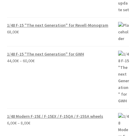
1/48 F-15 "The next Generation" for Revell-Monogram
68,00
€
1/48 F-15 "The next Generation" for GWH
Price
44,00
€
–
60,00
€
range:
44,00€
through
60,00€
1/48 Modern F-15E / F-15EX / F-15QA / F-15SA wheels
Price
6,00
€
–
8,00
€
range: