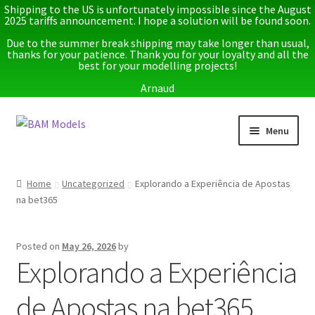
Shipping to the US is unfortunately impossible since the August
2025 tariffs announcement. I hope a solution will be found soon.
Due to the summer break shipping may take longer than usual,
thanks for your patience. Thank you for your loyalty and all the
best for your modelling projects!
Arnaud
Skip
Skip
Menu
to
to
navigation
content
Home
Home
Uncategorized
Explorando a Experiência de Apostas
na bet365
Latest releases
Expand
Instructions
Posted on
May 26, 2026
by
child
Explorando a Experiência
menu
Expand
More info
child
de Apostas na bet365
menu
My account