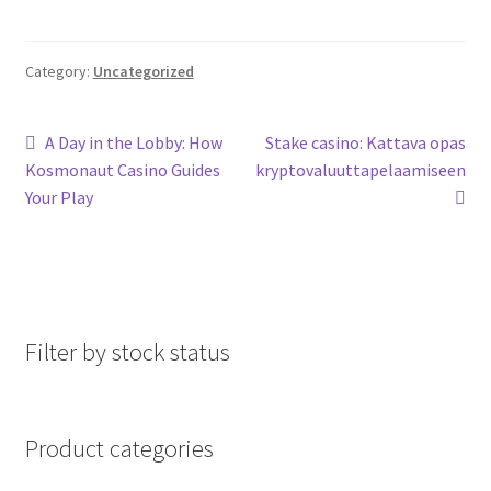
Category:
Uncategorized
Post
Previous
Next
A Day in the Lobby: How
Stake casino: Kattava opas
post:
post:
Kosmonaut Casino Guides
kryptovaluuttapelaamiseen
navigation
Your Play
Filter by stock status
Product categories