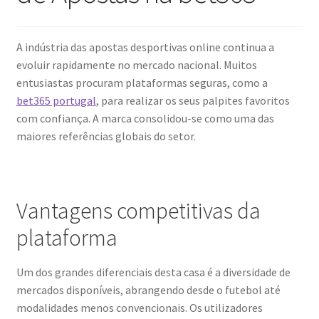
Straightening warped resin parts
A indústria das apostas desportivas online continua a
evoluir rapidamente no mercado nacional. Muitos
Expand
Modellers gallery
entusiastas procuram plataformas seguras, como a
child
bet365 portugal
, para realizar os seus palpites favoritos
menu
com confiança. A marca consolidou-se como uma das
maiores referências globais do setor.
Vantagens competitivas da
plataforma
Um dos grandes diferenciais desta casa é a diversidade de
mercados disponíveis, abrangendo desde o futebol até
modalidades menos convencionais. Os utilizadores