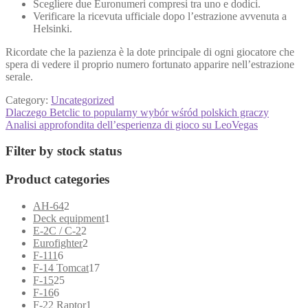
Scegliere due Euronumeri compresi tra uno e dodici.
Verificare la ricevuta ufficiale dopo l’estrazione avvenuta a
Helsinki.
Ricordate che la pazienza è la dote principale di ogni giocatore che
spera di vedere il proprio numero fortunato apparire nell’estrazione
serale.
Category:
Uncategorized
Post
Previous
Dlaczego Betclic to popularny wybór wśród polskich graczy
post:
Next
Analisi approfondita dell’esperienza di gioco su LeoVegas
navigation
post:
Filter by stock status
Product categories
2
AH-64
2
products
1
Deck equipment
1
2
product
E-2C / C-2
2
products
2
Eurofighter
2
6
products
F-111
6
products
17
F-14 Tomcat
17
25
products
F-15
25
6
products
F-16
6
products
1
F-22 Raptor
1