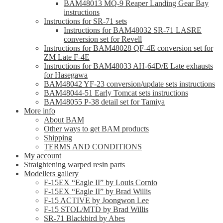
BAM48013 MQ-9 Reaper Landing Gear Bay
instructions
Instructions for SR-71 sets
Instructions for BAM48032 SR-71 LASRE
conversion set for Revell
Instructions for BAM48028 QF-4E conversion set for
ZM Late F-4E
Instructions for BAM48033 AH-64D/E Late exhausts
for Hasegawa
BAM48042 YF-23 conversion/update sets instructions
BAM48044-51 Early Tomcat sets instructions
BAM48055 P-38 detail set for Tamiya
More info
About BAM
Other ways to get BAM products
Shipping
TERMS AND CONDITIONS
My account
Straightening warped resin parts
Modellers gallery
F-15EX “Eagle II” by Louis Cornio
F-15EX “Eagle II” by Brad Willis
F-15 ACTIVE by Joongwon Lee
F-15 STOL/MTD by Brad Willis
SR-71 Blackbird by Abes