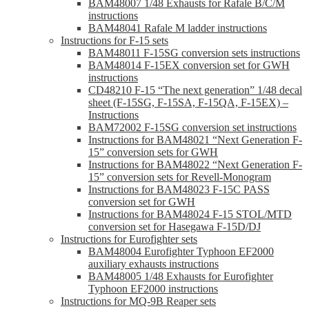
BAM48007 1/48 Exhausts for Rafale B/C/M
instructions
BAM48041 Rafale M ladder instructions
Instructions for F-15 sets
BAM48011 F-15SG conversion sets instructions
BAM48014 F-15EX conversion set for GWH
instructions
CD48210 F-15 “The next generation” 1/48 decal
sheet (F-15SG, F-15SA, F-15QA, F-15EX) –
Instructions
BAM72002 F-15SG conversion set instructions
Instructions for BAM48021 “Next Generation F-
15” conversion sets for GWH
Instructions for BAM48022 “Next Generation F-
15” conversion sets for Revell-Monogram
Instructions for BAM48023 F-15C PASS
conversion set for GWH
Instructions for BAM48024 F-15 STOL/MTD
conversion set for Hasegawa F-15D/DJ
Instructions for Eurofighter sets
BAM48004 Eurofighter Typhoon EF2000
auxiliary exhausts instructions
BAM48005 1/48 Exhausts for Eurofighter
Typhoon EF2000 instructions
Instructions for MQ-9B Reaper sets