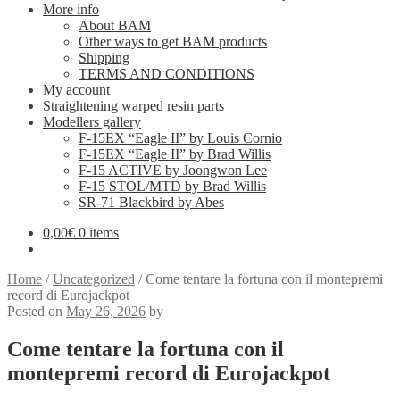
More info
About BAM
Other ways to get BAM products
Shipping
TERMS AND CONDITIONS
My account
Straightening warped resin parts
Modellers gallery
F-15EX “Eagle II” by Louis Cornio
F-15EX “Eagle II” by Brad Willis
F-15 ACTIVE by Joongwon Lee
F-15 STOL/MTD by Brad Willis
SR-71 Blackbird by Abes
0,00
€
0 items
Home
/
Uncategorized
/
Come tentare la fortuna con il montepremi
record di Eurojackpot
Posted on
May 26, 2026
by
Come tentare la fortuna con il
montepremi record di Eurojackpot