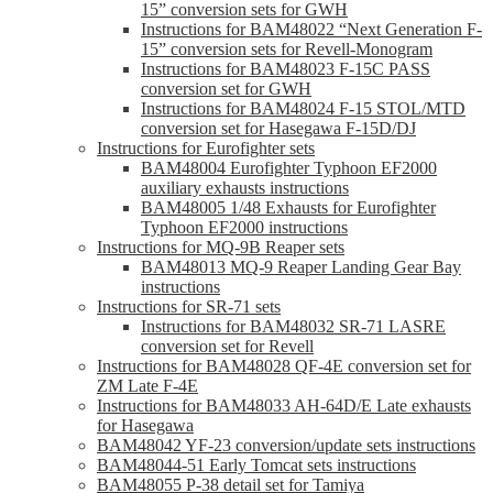
15” conversion sets for GWH
Instructions for BAM48022 “Next Generation F-
15” conversion sets for Revell-Monogram
Instructions for BAM48023 F-15C PASS
conversion set for GWH
Instructions for BAM48024 F-15 STOL/MTD
conversion set for Hasegawa F-15D/DJ
Instructions for Eurofighter sets
BAM48004 Eurofighter Typhoon EF2000
auxiliary exhausts instructions
BAM48005 1/48 Exhausts for Eurofighter
Typhoon EF2000 instructions
Instructions for MQ-9B Reaper sets
BAM48013 MQ-9 Reaper Landing Gear Bay
instructions
Instructions for SR-71 sets
Instructions for BAM48032 SR-71 LASRE
conversion set for Revell
Instructions for BAM48028 QF-4E conversion set for
ZM Late F-4E
Instructions for BAM48033 AH-64D/E Late exhausts
for Hasegawa
BAM48042 YF-23 conversion/update sets instructions
BAM48044-51 Early Tomcat sets instructions
BAM48055 P-38 detail set for Tamiya