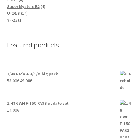
products
4
Super Mystere B2
4
14
products
U-2R/S
14
1
products
YF-23
1
product
Featured products
1/48 Rafale B/C/M big pack
Original
Current
58,00
€
49,00
€
price
price
was:
is:
58,00€.
49,00€.
1/48 GWH F-15C PASS update set
14,00
€