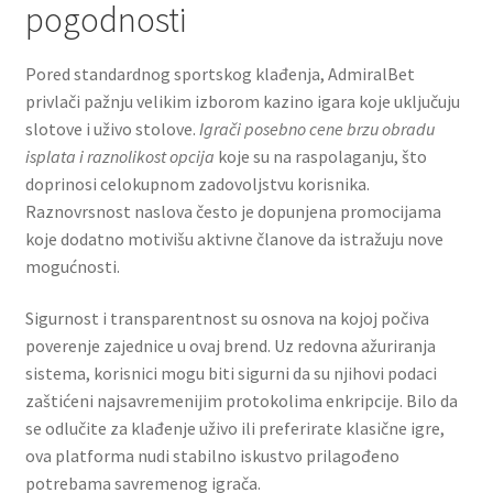
pogodnosti
Pored standardnog sportskog klađenja, AdmiralBet
privlači pažnju velikim izborom kazino igara koje uključuju
slotove i uživo stolove.
Igrači posebno cene brzu obradu
isplata i raznolikost opcija
koje su na raspolaganju, što
doprinosi celokupnom zadovoljstvu korisnika.
Raznovrsnost naslova često je dopunjena promocijama
koje dodatno motivišu aktivne članove da istražuju nove
mogućnosti.
Sigurnost i transparentnost su osnova na kojoj počiva
poverenje zajednice u ovaj brend. Uz redovna ažuriranja
sistema, korisnici mogu biti sigurni da su njihovi podaci
zaštićeni najsavremenijim protokolima enkripcije. Bilo da
se odlučite za klađenje uživo ili preferirate klasične igre,
ova platforma nudi stabilno iskustvo prilagođeno
potrebama savremenog igrača.