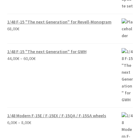
1/48 F-15 "The next Generation" for Revell-Monogram
68,00
€
1/48 F-15 "The next Generation" for GWH
Price
44,00
€
–
60,00
€
range:
44,00€
through
60,00€
1/48 Modern F-15E / F-15EX / F-15QA / F-15SA wheels
Price
6,00
€
–
8,00
€
range:
6,00€