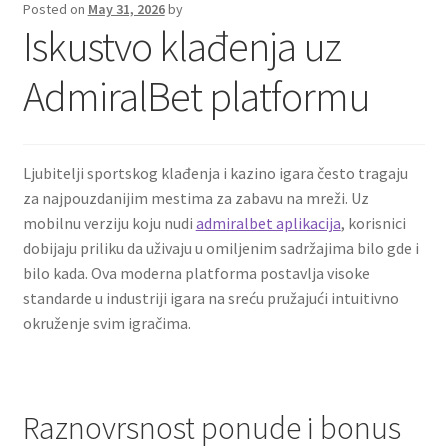
Posted on
May 31, 2026
by
child
Iskustvo klađenja uz
menu
Expand
More info
child
AdmiralBet platformu
menu
My account
Straightening warped resin parts
Ljubitelji sportskog klađenja i kazino igara često tragaju
za najpouzdanijim mestima za zabavu na mreži. Uz
Expand
Modellers gallery
mobilnu verziju koju nudi
admiralbet aplikacija
, korisnici
child
dobijaju priliku da uživaju u omiljenim sadržajima bilo gde i
menu
bilo kada. Ova moderna platforma postavlja visoke
standarde u industriji igara na sreću pružajući intuitivno
okruženje svim igračima.
Raznovrsnost ponude i bonus