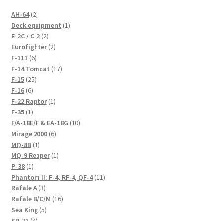
2
AH-64
2
products
1
Deck equipment
1
2
product
E-2C / C-2
2
products
2
Eurofighter
2
6
products
F-111
6
products
17
F-14 Tomcat
17
25
products
F-15
25
6
products
F-16
6
products
1
F-22 Raptor
1
1
product
F-35
1
product
10
F/A-18E/F & EA-18G
10
6
products
Mirage 2000
6
1
products
MQ-8B
1
product
1
MQ-9 Reaper
1
1
product
P-38
1
product
11
Phantom II: F-4, RF-4, QF-4
11
3
products
Rafale A
3
products
16
Rafale B/C/M
16
5
products
Sea King
5
4
products
SR-71
4