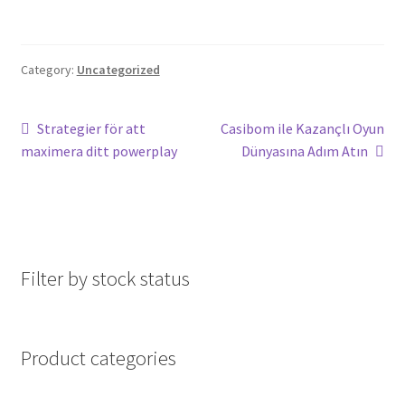
Category:
Uncategorized
Post
Previous
Next
Strategier för att
Casibom ile Kazançlı Oyun
post:
post:
maximera ditt powerplay
Dünyasına Adım Atın
navigation
Filter by stock status
Product categories