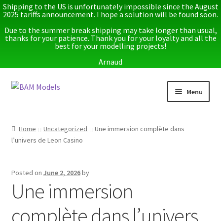
Shipping to the US is unfortunately impossible since the August
2025 tariffs announcement. I hope a solution will be found soon.
Due to the summer break shipping may take longer than usual,
thanks for your patience. Thank you for your loyalty and all the
best for your modelling projects!
Arnaud
Skip
Skip
Menu
to
to
navigation
content
Home
Home
Uncategorized
Une immersion complète dans
l’univers de Leon Casino
Latest releases
Expand
Instructions
Posted on
June 2, 2026
by
child
Une immersion
menu
Expand
More info
child
complète dans l’univers
menu
My account