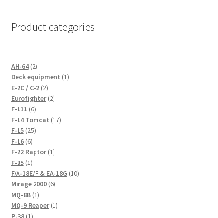
Product categories
2
AH-64
2
products
1
Deck equipment
1
2
product
E-2C / C-2
2
products
2
Eurofighter
2
6
products
F-111
6
products
17
F-14 Tomcat
17
25
products
F-15
25
6
products
F-16
6
products
1
F-22 Raptor
1
1
product
F-35
1
product
10
F/A-18E/F & EA-18G
10
6
products
Mirage 2000
6
1
products
MQ-8B
1
product
1
MQ-9 Reaper
1
1
product
P-38
1