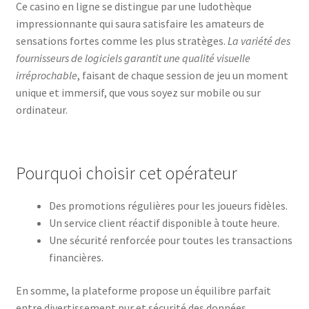
Ce casino en ligne se distingue par une ludothèque
impressionnante qui saura satisfaire les amateurs de
sensations fortes comme les plus stratèges.
La variété des
fournisseurs de logiciels garantit une qualité visuelle
irréprochable
, faisant de chaque session de jeu un moment
unique et immersif, que vous soyez sur mobile ou sur
ordinateur.
Pourquoi choisir cet opérateur
Des promotions régulières pour les joueurs fidèles.
Un service client réactif disponible à toute heure.
Une sécurité renforcée pour toutes les transactions
financières.
En somme, la plateforme propose un équilibre parfait
entre divertissement pur et sécurité des données