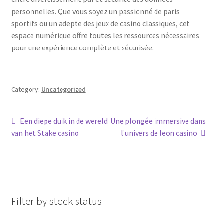
personnelles. Que vous soyez un passionné de paris
sportifs ou un adepte des jeux de casino classiques, cet
espace numérique offre toutes les ressources nécessaires
pour une expérience complète et sécurisée.
Category:
Uncategorized
Post
Previous
Next
Een diepe duik in de wereld
Une plongée immersive dans
post:
post:
van het Stake casino
l’univers de leon casino
navigation
Filter by stock status