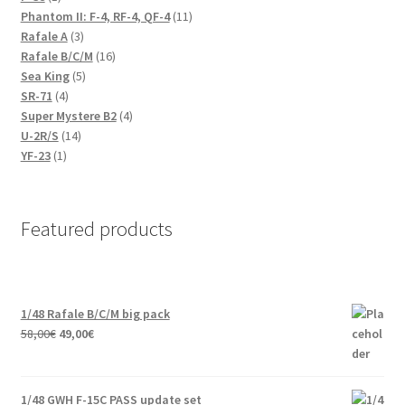
product
11
Phantom II: F-4, RF-4, QF-4
11
3
products
Rafale A
3
products
16
Rafale B/C/M
16
5
products
Sea King
5
4
products
SR-71
4
products
4
Super Mystere B2
4
14
products
U-2R/S
14
1
products
YF-23
1
product
Featured products
1/48 Rafale B/C/M big pack
Original
Current
58,00
€
49,00
€
price
price
was:
is:
58,00€.
49,00€.
1/48 GWH F-15C PASS update set