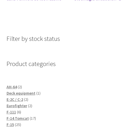
navigation
Filter by stock status
Product categories
2
AH-64
2
products
1
Deck equipment
1
2
product
E-2C / C-2
2
products
2
Eurofighter
2
6
products
F-111
6
products
17
F-14 Tomcat
17
25
products
F-15
25