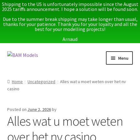
Shipping to the US is unfortunately impossible since the August
2025 tariffs announcement. I hope a solution will be found soon.
Due to the summer break shipping may take longer than usual,
thanks for your patience. Thank you for your loyalty and all the
best for your modelling projects!
Arnaud
Skip
Skip
Menu
to
to
navigation
content
Home
Home
Uncategorized
Alles wat u moet weten over het nv
casino
Latest releases
Expand
Instructions
Posted on
June 2, 2026
by
child
Alles wat u moet weten
menu
Expand
More info
child
over het nv casino
menu
My account